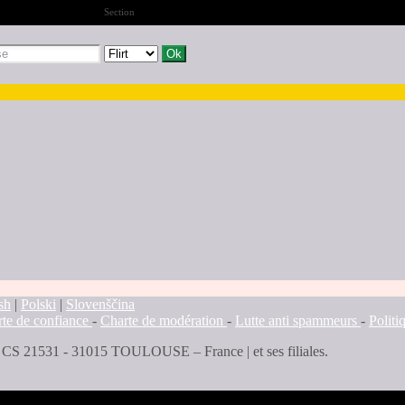
Section
sh
|
Polski
|
Slovenščina
te de confiance
-
Charte de modération
-
Lutte anti spammeurs
-
Polit
 - CS 21531 - 31015 TOULOUSE – France | et ses filiales.