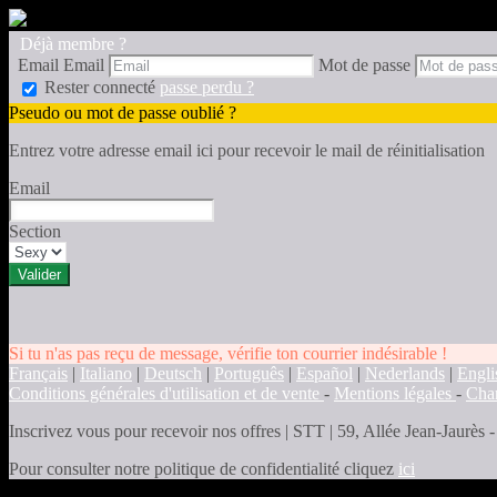
Déjà membre ?
Email
Email
Mot de passe
Rester connecté
passe perdu ?
Pseudo ou mot de passe oublié ?
Entrez votre adresse email ici pour recevoir le mail de réinitialisation
Email
Section
Si tu n'as pas reçu de message, vérifie ton courrier indésirable !
Français
|
Italiano
|
Deutsch
|
Português
|
Español
|
Nederlands
|
Engli
Conditions générales d'utilisation et de vente
-
Mentions légales
-
Char
Inscrivez vous pour recevoir nos offres
|
STT | 59, Allée Jean-Jaurès
Pour consulter notre politique de confidentialité cliquez
ici