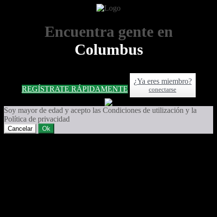
Encuentra gente en
Columbus
¿Ya eres miembro?
REGÍSTRATE RÁPIDAMENTE
conectarse
Soy mayor de edad y acepto las Condiciones de utilización y la
Política de privacidad
Cancelar
Ok