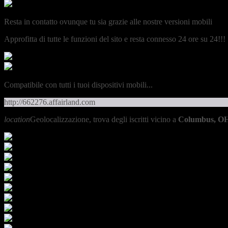
Resta in contatto ovunque tu sia grazie alle nostre versioni mobili
Approfitta di tutte le funzioni del sito e resta connesso 24 ore su 24!!!
Compatibile con tutti i tuoi dispositivi mobili...
http://662276.affairland.com
location
Geolocalizzazione, trova degli iscritti vicino a
Columbus, O