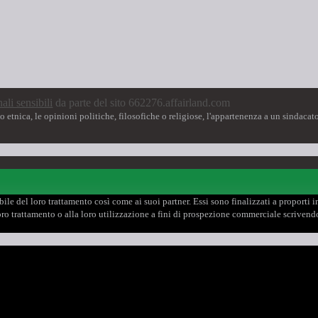
ali sensibili
da parte del sito 662276.affairland.com
 etnica, le opinioni politiche, filosofiche o religiose, l'appartenenza a un sindacato,
le del loro trattamento così come ai suoi partner. Essi sono finalizzati a proporti inco
 loro trattamento o alla loro utilizzazione a fini di prospezione commerciale scrive