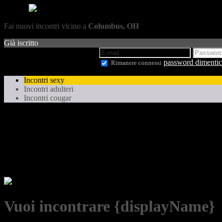
Fai nuovi incontri vicino a
Columbus, OH
Già iscritto
password dimentic
Rimanere connessi
Incontri sexy
Incontri adulteri
Incontri cougar
Vuoi incontrare {displayName}