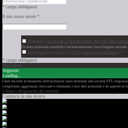
* campi obbligatori
Il mio nome utente
*
Autorizzo
la raccolta e il trattamento dei miei dati person
Un dato personale sensibile è un'informazione circa l'origine razziale o
Sono maggiorenne e accetto le
CGUV
e
L'informativa sulla Privacy
.
*
* campi obbligatori
Precedente
Seguente
Loading...
I dati raccolti al momento dell'iscrizione sono destinati alla società STT, responsabi
completare, aggiornare, bloccare o eliminare i tuoi dati personali e di opporti al
Ultimi collegamenti dei membri
Comincio la mia ricerca