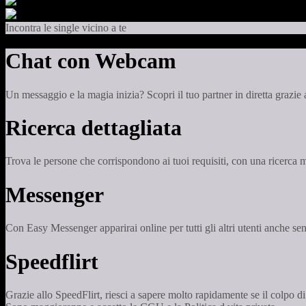
Incontra le single vicino a te
Chat con Webcam
Un messaggio e la magia inizia? Scopri il tuo partner in diretta grazi
Ricerca dettagliata
Trova le persone che corrispondono ai tuoi requisiti, con una ricerca m
Messenger
Con Easy Messenger apparirai online per tutti gli altri utenti anche senz
Speedflirt
Grazie allo SpeedFlirt, riesci a sapere molto rapidamente se il colpo d