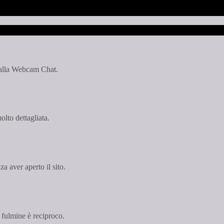
e alla Webcam Chat.
olto dettagliata.
a aver aperto il sito.
i fulmine è reciproco.