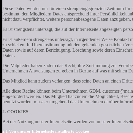
Diese Daten werden nur für einen streng eingegrenzten Zeitraum für d
bestimmt, den Mitgliedern Dates entsprechend ihrer Persönlichkeit an
nicht dazu verpflichtet, weitere personenbezogene Daten anzugeben,
Es ist strengstens untersagt, die auf der Internetseite angezeigten
Es ist außerdem strengstens untersagt, in irgendeiner Weise Kontak
zu schicken. In Übereinstimmung mit den geltenden gesetzlichen Vo
Daten sowie auf deren Berichtigung, Löschung sowie deren Einschrä
Daten.
Die Mitglieder haben zudem das Recht, ihre Zustimmung zur Verarbei
Unternehmen Anweisungen zu geben in Bezug auf was mit seinen Dat
Das Mitglied kann zudem verlangen, dass seine Daten an einen Dritte
Alle diese Rechte können beim Unternehmen GDM, customer@mainpay.
eingefordert werden. Das Mitglied hat zudem die Möglichkeit, Besch
benutzt wurden, muss er umgehend das Unternehmen darüber informi
2. COOKIES
Bei der Nutzung unserer Internetseite werden von unserer Internetsei
2.1 Von unserer Internetseite installierte Cookies