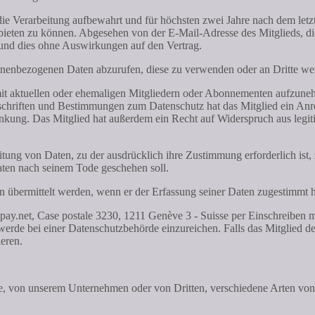
ie Verarbeitung aufbewahrt und für höchsten zwei Jahre nach dem letzte
bieten zu können. Abgesehen von der E-Mail-Adresse des Mitglieds, die
 und dies ohne Auswirkungen auf den Vertrag.
 personenbezogenen Daten abzurufen, diese zu verwenden oder an Dritte
t mit aktuellen oder ehemaligen Mitgliedern oder Abonnementen aufzun
rschriften und Bestimmungen zum Datenschutz hat das Mitglied ein An
nkung. Das Mitglied hat außerdem ein Recht auf Widerspruch aus legi
tung von Daten, zu der ausdrücklich ihre Zustimmung erforderlich ist,
en nach seinem Tode geschehen soll.
n übermittelt werden, wenn er der Erfassung seiner Daten zugestimmt h
net, Case postale 3230, 1211 Genève 3 - Suisse per Einschreiben mit
werde bei einer Datenschutzbehörde einzureichen. Falls das Mitglied
eren.
te, von unserem Unternehmen oder von Dritten, verschiedene Arten von C