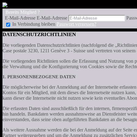
Bereits Mitglied ?
E-Mail-Adresse
E-Mail-Adresse
Pass
In Verbindung bleiben
Passwort vergessen?
DATENSCHUTZRICHTLINIEN
Die vorliegenden Datenschutzrichtlinien (nachfolgend die „Richtl
Case postale 3230, 1211 Genève 3 - Suisse und vertreten von seinem 
Die vorliegenden Richtlinien sollen die Erfassung und Nutzung von 
die Verwaltung und die Konfigurierung von Cookies sowie die Rechte
1. PERSONENBEZOGENE DATEN
Die möglicherweise bei der Anmeldung auf der Internetseite erfassten
Kontos für ein Mitglied, mit dem dieses die Internetseite nutzen kan
kann dieser die Internetseite nicht nutzen sowie kein eventuelles Ab
Die erfassten Daten sind ausschließlich für den internen, firmensp
hin handeln. Bankdaten werden ausnahmsweise an Dienstleister weite
einverstanden, dass seine oben aufgeführten Bankdaten an die besag
Als weitere Ausnahme werden die bei der Anmeldung auf der Seite 
Partner weitergegeben und um die Anmeldung zu zusätzlichen Servicel