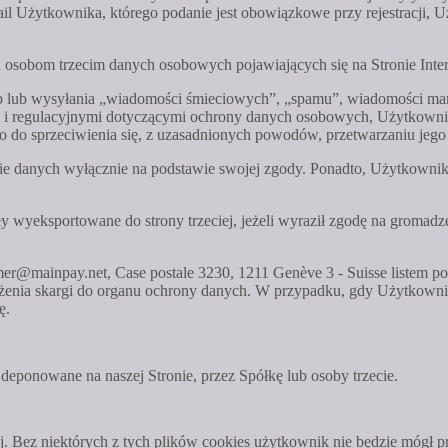
il Użytkownika, którego podanie jest obowiązkowe przy rejestracji, 
 osobom trzecim danych osobowych pojawiających się na Stronie Inter
sób lub wysyłania „wiadomości śmieciowych”, „spamu”, wiadomości m
 i regulacyjnymi dotyczącymi ochrony danych osobowych, Użytkowni
o do sprzeciwienia się, z uzasadnionych powodów, przetwarzaniu jeg
e danych wyłącznie na podstawie swojej zgody. Ponadto, Użytkownik
 wyeksportowane do strony trzeciej, jeżeli wyraził zgodę na gromadze
r@mainpay.net, Case postale 3230, 1211 Genève 3 - Suisse listem 
żenia skargi do organu ochrony danych. W przypadku, gdy Użytkowni
ę.
 deponowane na naszej Stronie, przez Spółkę lub osoby trzecie.
j. Bez niektórych z tych plików cookies użytkownik nie będzie mógł pr