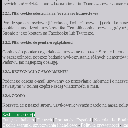
trzecich, które działają we własnym imieniu. Dane osobowe zawarte w
2.2.1. Pliki cookies udostępniania (portale społecznościowe)
Portale społecznościowe (Facebook, Twitter) pozwalają członkom nas
cookie na urządzeniu użytkownika. Ten plik cookie pozwala, gdy uży
Stronie z jego kontem na Facebooku lub Twitterze.
2.2.2. Pliki cookies do pomiaru oglądalności
Cookies do pomiaru oglądalności używane na naszej Stronie Internet
w szczególności poprzez badanie wykorzystania różnych elementów na
Państwu jak najlepszą obsługę.
2.2.3. REZYGNACJA Z ABONAMENTU
Podanego adresu e-mail używamy do przesyłania informacji o naszych
zawartymi w dolnej części każdej wiadomości e-mail.
2.2.4. ZGODA
Korzystając z naszej strony, użytkownik wyraża zgodę na naszą polit
Szybka rejestracja
Français
|
Italiano
|
Deutsch
|
Português
|
Español
|
Nederlands
|
Engli
Ogólne warunki użytkowania i handlowe
-
Polityka prywatności
-
ka