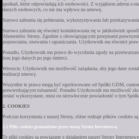
spotkań, które odpowiadają ich osobowości. Z wyjątkiem adresu e-ma
danych osobowych, co nie ma wpływu na umowę.
Surowo zabrania się pobierania, wykorzystywania lub przekazywania
Surowo zabrania się również kontaktowania się w jakikolwiek spo
Abonentów Strony. Zgodnie z obowiązującymi przepisami prawnymi
poprawiania, usuwania i ograniczania. Użytkownik ma również praw
Ponadto, Użytkownik ma prawo do wycofania zgody na przetwarzani
losu jego danych po jego śmierci.
Wreszcie, Użytkownik ma możliwość zażądania, aby jego dane zostały
realizacji umowy.
Wszystkie te prawa mogą być egzekwowane od Spółki GDM, custome
potwierdzającym tożsamość. Ponadto Użytkownik ma możliwość zło
zostać wykorzystane, musi on niezwłocznie powiadomić o tym Spółk
2. COOKIES
Podczas korzystania z naszej Strony, różne rodzaje plików cookies są
2.1 Pliki cookies gromadzone przez naszą Stronę Internetową
Te pliki cookies są powiązane z działaniem naszej Strony Internetowe