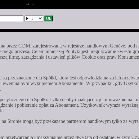
Sekcja
ydana przez GDM, zarejestrowaną w rejestrze handlowym Genève, pod 
becnego prezesa. Celem niniejszej Polityki jest uregulowanie kwesti
naszą firmę, zarządzania i ustawień plików Cookie oraz praw Konsume
e są przeznaczone dla Spółki, która jest odpowiedzialna za ich przetwa
y i ewentualnym wykupieniem Abonamentu. W przypadku, gdy Użytkown
.
cyficznego dla Spółki. Tylko osoby działające z jej upoważnienia i n
zanie i pobieranie opłat za Abonament. Użytkownik wyraża wyraźn
lu.
cji na Stronie mogą być przekazane partnerom handlowym tylko za wy
lem przetwarzania i maksymalnie przez dwa lata od ostatniej wizyty 