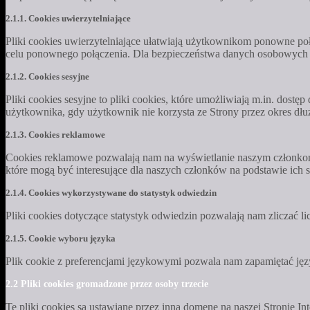
2.1.1. Cookies uwierzytelniające
Pliki cookies uwierzytelniające ułatwiają użytkownikom ponowne połą
celu ponownego połączenia. Dla bezpieczeństwa danych osobowych nas
2.1.2. Cookies sesyjne
Pliki cookies sesyjne to pliki cookies, które umożliwiają m.in. dost
użytkownika, gdy użytkownik nie korzysta ze Strony przez okres dłużs
2.1.3. Cookies reklamowe
Cookies reklamowe pozwalają nam na wyświetlanie naszym członkom re
które mogą być interesujące dla naszych członków na podstawie ich s
2.1.4. Cookies wykorzystywane do statystyk odwiedzin
Pliki cookies dotyczące statystyk odwiedzin pozwalają nam zliczać l
2.1.5. Cookie wyboru języka
Plik cookie z preferencjami językowymi pozwala nam zapamiętać jęz
2.2 Pliki cookies gromadzone przez osoby trzecie
Te pliki cookies są ustawiane przez inną domenę na naszej Stronie 