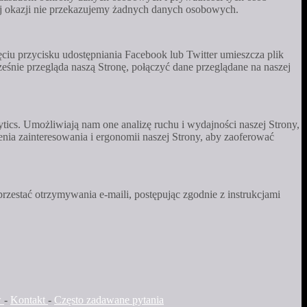
 tej okazji nie przekazujemy żadnych danych osobowych.
ciu przycisku udostępniania Facebook lub Twitter umieszcza plik
eśnie przegląda naszą Stronę, połączyć dane przeglądane na naszej
ics. Umożliwiają nam one analizę ruchu i wydajności naszej Strony,
nia zainteresowania i ergonomii naszej Strony, aby zaoferować
zestać otrzymywania e-maili, postępując zgodnie z instrukcjami
w
-
Kontakt
-
Często zadawane pytania