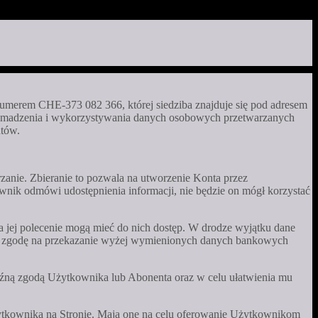
numerem CHE-373 082 366, której siedziba znajduje się pod adresem
i gromadzenia i wykorzystywania danych osobowych przetwarzanych
ntów.
rzanie. Zbieranie to pozwala na utworzenie Konta przez
ik odmówi udostępnienia informacji, nie będzie on mógł korzystać
a jej polecenie mogą mieć do nich dostęp. W drodze wyjątku dane
ą zgodę na przekazanie wyżej wymienionych danych bankowych
raźną zgodą Użytkownika lub Abonenta oraz w celu ułatwienia mu
Użytkownika na Stronie. Mają one na celu oferowanie Użytkownikom