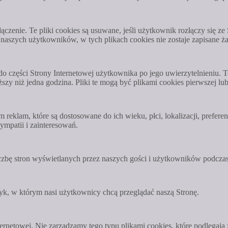
czenie. Te pliki cookies są usuwane, jeśli użytkownik rozłączy się z
zych użytkowników, w tych plikach cookies nie zostaje zapisane żadn
ęp do części Strony Internetowej użytkownika po jego uwierzytelnieniu.
zy niż jedna godzina. Pliki te mogą być plikami cookies pierwszej lub 
klam, które są dostosowane do ich wieku, płci, lokalizacji, preferen
ympatii i zainteresowań.
iczbę stron wyświetlanych przez naszych gości i użytkowników podczas 
yk, w którym nasi użytkownicy chcą przeglądać naszą Stronę.
Internetowej. Nie zarządzamy tego typu plikami cookies, które podleg