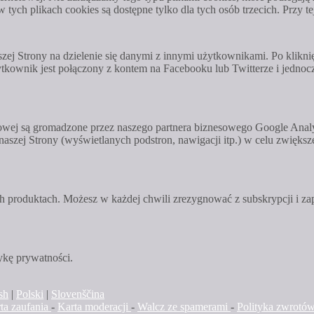
 tych plikach cookies są dostępne tylko dla tych osób trzecich. Przy
zej Strony na dzielenie się danymi z innymi użytkownikami. Po kliknię
tkownik jest połączony z kontem na Facebooku lub Twitterze i jednocz
owej są gromadzone przez naszego partnera biznesowego Google Analyt
szej Strony (wyświetlanych podstron, nawigacji itp.) w celu zwiększe
 produktach. Możesz w każdej chwili zrezygnować z subskrypcji i zapr
ykę prywatności.
sh
|
Polski
|
Slovenščina
rta zaufania
-
Karta moderacji
-
Walcz ze spamerami
-
Polityka zwrotó