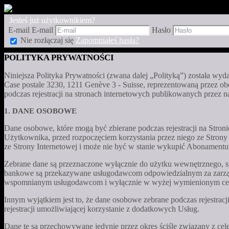
Jesteś już użytkownikiem?
E-mail
E-mail
Hasło
Nie rozłączaj się
Zapomniałeś hasła?
POLITYKA PRYWATNOŚCI
Niniejsza Polityka Prywatności (zwana dalej „Polityką”) została w
Case postale 3230, 1211 Genève 3 - Suisse, reprezentowaną przez o
podczas rejestracji na stronach internetowych publikowanych przez 
1. DANE OSOBOWE
Dane osobowe, które mogą być zbierane podczas rejestracji na Stroni
Użytkownika, przed rozpoczęciem korzystania przez niego ze Stron
ze Strony Internetowej i może nie być w stanie wykupić Abonamentu
Zebrane dane są przeznaczone wyłącznie do użytku wewnętrznego, spe
bankowe są przekazywane usługodawcom odpowiedzialnym za zarząd
wspomnianym usługodawcom i wyłącznie w wyżej wymienionym ce
Innym wyjątkiem jest to, że dane osobowe zebrane podczas rejestra
rejestracji umożliwiającej korzystanie z dodatkowych Usług.
Dane te są przechowywane jedynie przez okres ściśle związany z ce