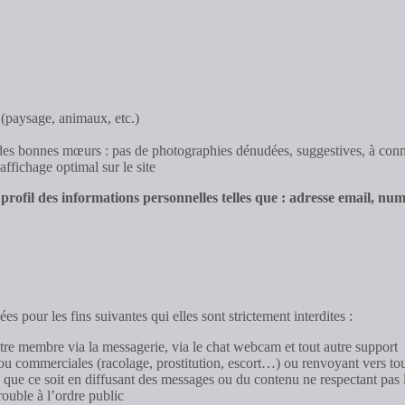
(paysage, animaux, etc.)
et des bonnes mœurs : pas de photographies dénudées, suggestives, à con
affichage optimal sur le site
 profil des informations personnelles telles que : adresse email, nu
es pour les fins suivantes qui elles sont strictement interdites :
re membre via la messagerie, via le chat webcam et tout autre support
s ou commerciales (racolage, prostitution, escort…) ou renvoyant vers to
e que ce soit en diffusant des messages ou du contenu ne respectant pas 
trouble à l’ordre public