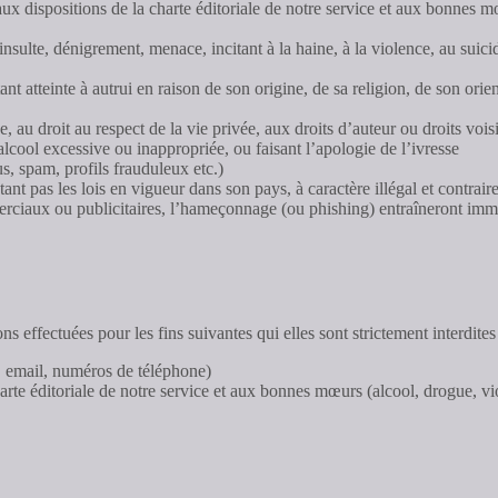
 aux dispositions de la charte éditoriale de notre service et aux bonnes
insulte, dénigrement, menace, incitant à la haine, à la violence, au suic
ant atteinte à autrui en raison de son origine, de sa religion, de son ori
e, au droit au respect de la vie privée, aux droits d’auteur ou droits voi
lcool excessive ou inappropriée, ou faisant l’apologie de l’ivresse
s, spam, profils frauduleux etc.)
ctant pas les lois en vigueur dans son pays, à caractère illégal et contr
erciaux ou publicitaires, l’hameçonnage (ou phishing) entraîneront im
s effectuées pour les fins suivantes qui elles sont strictement interdites
 email, numéros de téléphone)
arte éditoriale de notre service et aux bonnes mœurs (alcool, drogue, v