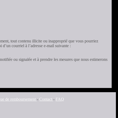
oment, tout contenu illicite ou inapproprié que vous pourriez
i d’un courriel à l’adresse e-mail suivante :
notifiée ou signalée et à prendre les mesures que nous estimerons
ique de remboursement
-
Contact
-
FAQ