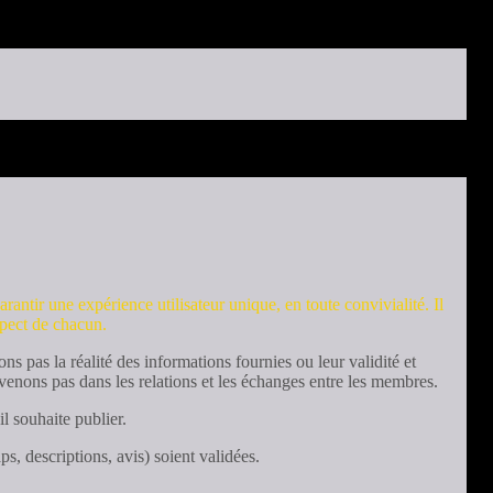
rantir une expérience utilisateur unique, en toute convivialité. Il
spect de chacun.
pas la réalité des informations fournies ou leur validité et
enons pas dans les relations et les échanges entre les membres.
il souhaite publier.
s, descriptions, avis) soient validées.