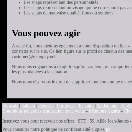
Les snaps représentant des personnalités
Les snaps représentant un visage qui ne correspond pas 
Les snaps de mauvaise qualité, flous ou sombres
Vous pouvez agir
A cette fin, nous mettons également à votre disposition un lien « 
constater sur le site. Ce lien figure sur le profil de chacun des m
customer@mainpay.net
Nous nous engageons à réagir lorsqu’un contenu, un comportement 
les plus adaptées à la situation.
Nous nous réservons le droit de supprimer tout contenu ne respec
Français
|
Italiano
|
Deutsch
|
Português
|
Español
|
Nederlands
|
Engli
Conditions générales d'utilisation et de vente
-
Mentions légales
-
Char
Inscrivez vous pour recevoir nos offres
|
STT | 59, Allée Jean-Jaurès
Pour consulter notre politique de confidentialité cliquez
ici