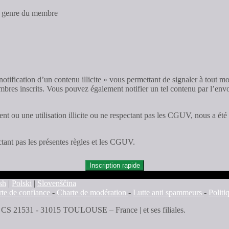
au genre du membre
notification d’un contenu illicite » vous permettant de signaler à tout m
embres inscrits. Vous pouvez également notifier un tel contenu par l’envo
ou une utilisation illicite ou ne respectant pas les CGUV, nous a été 
tant pas les présentes règles et les CGUV.
Inscription rapide
sh
|
Polski
|
Slovenščina
te de confiance
-
Charte de modération
-
Lutte anti spammeurs
-
Polit
 - CS 21531 - 31015 TOULOUSE – France | et ses filiales.