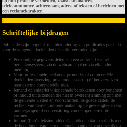
op hun profiel te vermelden, zoals: e-mailadres,
telefoonnummer, achternaam, adres, of teksten of berichten met
een reclamekarakter.
2.
Schriftelijke bijdragen
Publicaties zijn mogelijk met uitzondering van publicaties gemaakt
voor de volgende doeleinden die strikt verboden zijn:
Persoonlijke gegevens delen aan een ander lid via het
berichtensysteem, via de webcam chat en via elk ander
medium,
Voor professionele, reclame-, promotie- of commerciële
doeleinden (werving, prostitutie, escort...) of het verwijzen
naar externe commerciële sites,
Iemand op enigerlei wijze schade berokkenen door berichten
of inhoud uit te zenden die niet in overeenstemming zijn met
de geldende wetten en voorschriften, de goede zeden, de
rechten van derden, inbreuk maken op de gevoeligheden van
minderjarigen of een verstoring van de openbare orde
vormen.
Inhoud (foto's, teksten, video's) aanbieden dat in strijd is met
de bepalingen van het redactionele handvest van onze dienst