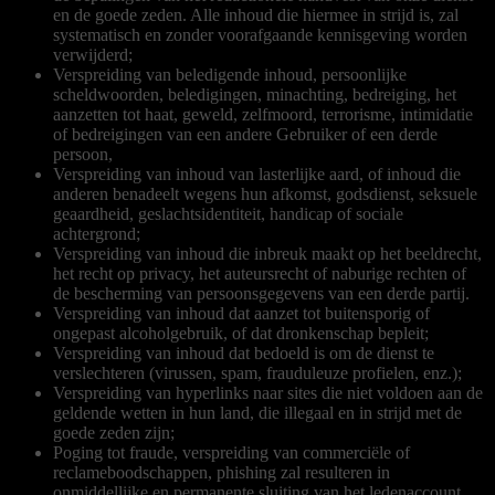
en de goede zeden. Alle inhoud die hiermee in strijd is, zal
systematisch en zonder voorafgaande kennisgeving worden
verwijderd;
Verspreiding van beledigende inhoud, persoonlijke
scheldwoorden, beledigingen, minachting, bedreiging, het
aanzetten tot haat, geweld, zelfmoord, terrorisme, intimidatie
of bedreigingen van een andere Gebruiker of een derde
persoon,
Verspreiding van inhoud van lasterlijke aard, of inhoud die
anderen benadeelt wegens hun afkomst, godsdienst, seksuele
geaardheid, geslachtsidentiteit, handicap of sociale
achtergrond;
Verspreiding van inhoud die inbreuk maakt op het beeldrecht,
het recht op privacy, het auteursrecht of naburige rechten of
de bescherming van persoonsgegevens van een derde partij.
Verspreiding van inhoud dat aanzet tot buitensporig of
ongepast alcoholgebruik, of dat dronkenschap bepleit;
Verspreiding van inhoud dat bedoeld is om de dienst te
verslechteren (virussen, spam, frauduleuze profielen, enz.);
Verspreiding van hyperlinks naar sites die niet voldoen aan de
geldende wetten in hun land, die illegaal en in strijd met de
goede zeden zijn;
Poging tot fraude, verspreiding van commerciële of
reclameboodschappen, phishing zal resulteren in
onmiddellijke en permanente sluiting van het ledenaccount.