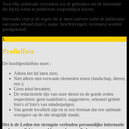
Voor elke publicatie verzoeken wij de gebruiker om de informatie
die hij/zij wenst te publiceren zorgvuldig te kiezen.
Hieronder vind je de regels die je moet naleven zodat de publicaties
van jouw inhoud (foto's, snaps, beschrijvingen, recensies) worden
goedgekeurd.
1.
Profielfoto
De hoofdprofielfoto moet :
Alleen het lid laten zien;
Niet alleen niet-verwante elementen tonen (landschap, dieren,
enz.);
Geen tekst bevatten;
De redactionele lijn van onze dienst en de goede zeden
respecteren: geen naaktfoto's, suggestieve, seksueel getinte
foto's of foto's van minderjarigen;
Van goede kwaliteit zijn en in een formaat dat een optimale
weergave op de site mogelijk maakt.
Het is de Leden ten strengste verboden persoonlijke informatie